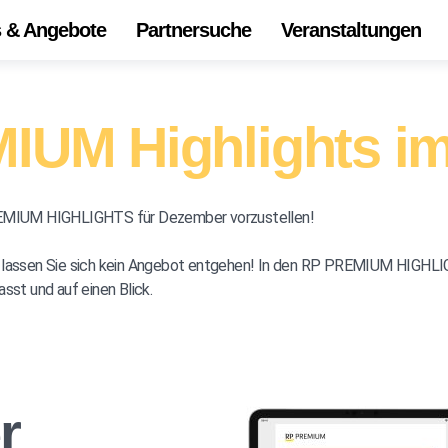
s & Angebote
Partnersuche
Veranstaltungen
Start
Alle 
IUM Highlights i
Onli
Die
PREMIUM HIGHLIGHTS für Dezember vorzustellen!
Ihr Z
d lassen Sie sich kein Angebot entgehen! In den RP PREMIUM HIGHLIG
Unse
t und auf einen Blick.
r