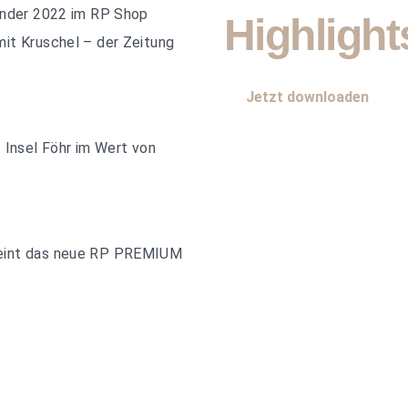
lender 2022 im RP Shop
Highligh
it Kruschel – der Zeitung
Jetzt downloaden
 Insel Föhr im Wert von
heint das neue RP PREMIUM