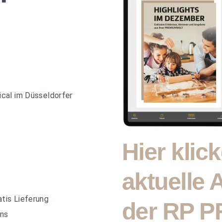
ical im Düsseldorfer
Hier klic
aktuelle
atis Lieferung
der RP 
ins