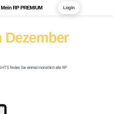
Mein RP PREMIUM
Login
en Sie hier!
Vorteile auf einen Blick
m Dezember
neshopping mit RP PREMIUM
 RP PREMIUM App
eitungsarchiv
HTS finden Sie einmal monatlich alle RP
r Newsletter-Angebot