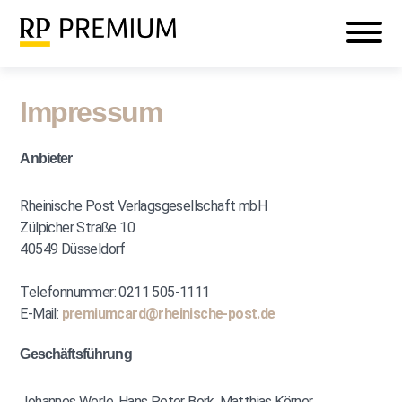
Veranstaltungen
Mein RP PREMIUM
Login
Impressum
Anbieter
Rheinische Post Verlagsgesellschaft mbH
Zülpicher Straße 10
40549 Düsseldorf
Telefonnummer: 0211 505-1111
E-Mail:
premiumcard@rheinische-post.de
Geschäftsführung
Johannes Werle, Hans Peter Bork, Matthias Körner