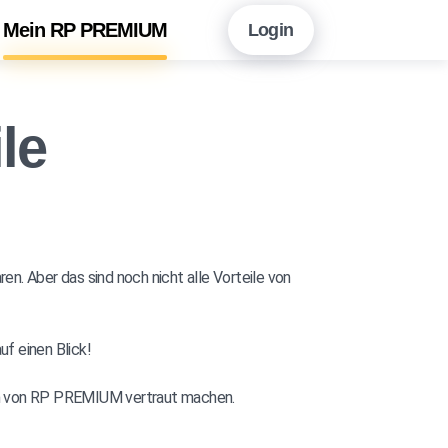
Mein RP PREMIUM
Login
en Sie hier!
Vorteile auf einen Blick
le
neshopping mit RP PREMIUM
 RP PREMIUM App
eitungsarchiv
n. Aber das sind noch nicht alle Vorteile von
r Newsletter-Angebot
f einen Blick!
ten von RP PREMIUM vertraut machen.