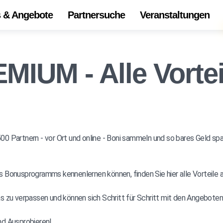
s & Angebote
Partnersuche
Veranstaltungen
Start
Alle 
IUM - Alle Vortei
Onli
Die
Ihr Z
 Partnern - vor Ort und online - Boni sammeln und so bares Geld spare
Unse
Bonusprogramms kennenlernen können, finden Sie hier alle Vorteile au
as zu verpassen und können sich Schritt für Schritt mit den Angebo
nd Ausprobieren!