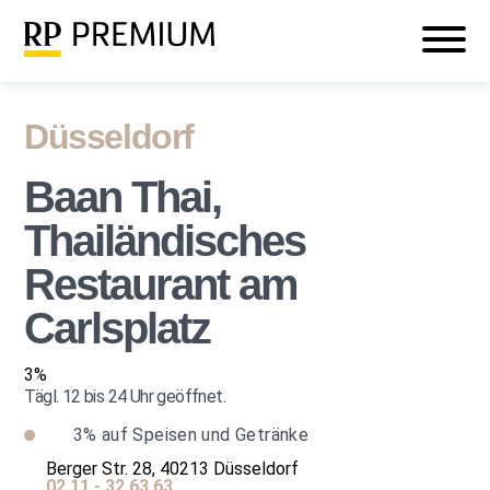
Veranstaltungen
Mein RP PREMIUM
Login
Düsseldorf
Baan Thai,
Thailändisches
Restaurant am
Carlsplatz
3%
Tägl. 12 bis 24 Uhr geöffnet.
3%
auf Speisen und Getränke
Berger Str. 28, 40213 Düsseldorf
02 11 - 32 63 63