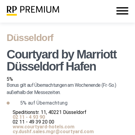
Veranstaltungen
Mein RP PREMIUM
Login
Düsseldorf
Courtyard by Marriott
Düsseldorf Hafen
5%
Bonus gilt auf Übernachtungen am Wochenende (Fr.-So.)
außerhalb der Messezeiten.
5%
auf Übernachtung
Speditionstr. 11, 40221 Düsseldorf
02 11 - 4 93 90
02 11 - 49 39 20 00
www.courtyard-hotels.com
cy.dushf.sales.mgr@courtyard.com