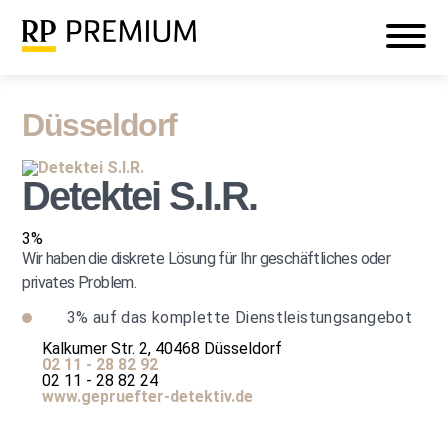
Veranstaltungen
Mein RP PREMIUM
Login
Düsseldorf
Detektei S.I.R.
3%
Wir haben die diskrete Lösung für Ihr geschäftliches oder
privates Problem.
3%
auf das komplette Dienstleistungsangebot
Kalkumer Str. 2, 40468 Düsseldorf
02 11 - 28 82 92
02 11 - 28 82 24
www.gepruefter-detektiv.de