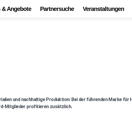
s & Angebote
Partnersuche
Veranstaltungen
Start
Alle 
Onli
Die
Ihr Z
Unse
ialien und nachhaltige Produktion: Bei der führenden Marke f
d-Mitglieder profitieren zusätzlich.