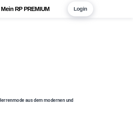
Mein RP PREMIUM
Login
en Sie hier!
Vorteile auf einen Blick
neshopping mit RP PREMIUM
 RP PREMIUM App
eitungsarchiv
r Newsletter-Angebot
ür Herrenmode aus dem modernen und