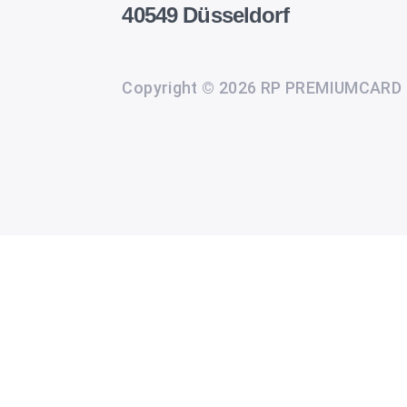
40549 Düsseldorf
Copyright © 2026 RP PREMIUMCARD
Wir
setzen
auf
unserer
Website
Cookies
und
andere