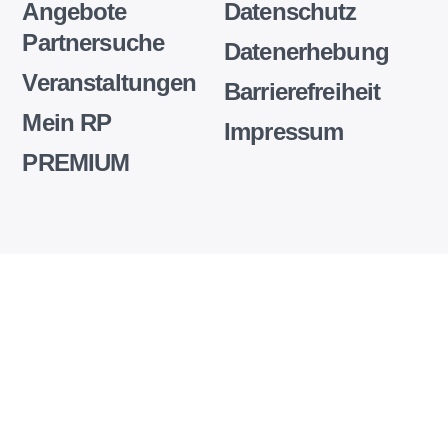
Angebote
Datenschutz
Partnersuche
Datenerhebung
Veranstaltungen
Barrierefreiheit
Mein RP
Impressum
PREMIUM
Wir
setzen
auf
unserer
Website
Cookies
und
andere