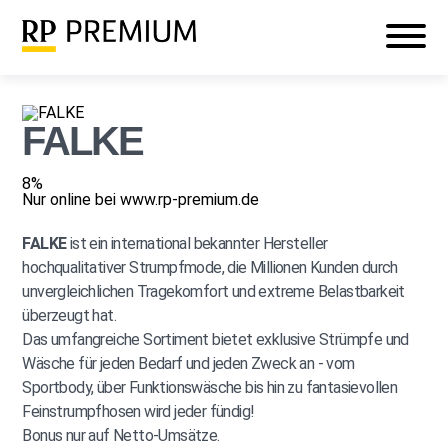
Veranstaltungen
Mein RP PREMIUM
Login
FALKE
8%
Nur online bei www.rp-premium.de
FALKE
ist ein international bekannter Hersteller
hochqualitativer Strumpfmode, die Millionen Kunden durch
unvergleichlichen Tragekomfort und extreme Belastbarkeit
überzeugt hat.
Das umfangreiche Sortiment bietet exklusive Strümpfe und
Wäsche für jeden Bedarf und jeden Zweck an - vom
Sportbody, über Funktionswäsche bis hin zu fantasievollen
Feinstrumpfhosen wird jeder fündig!
Bonus nur auf Netto-Umsätze.