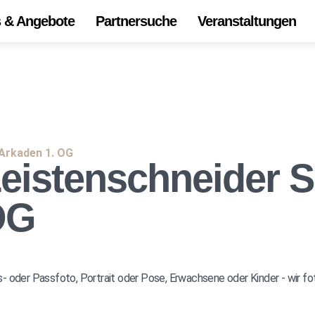
s & Angebote
Partnersuche
Veranstaltungen
Start
Alle 
Onli
Die
Leistenschneider
Ihr Z
Unse
OG
r Passfoto, Portrait oder Pose, Erwachsene oder Kinder - wir fotog