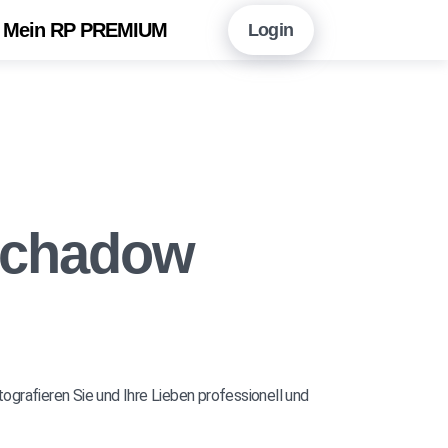
Mein RP PREMIUM
Login
en Sie hier!
Vorteile auf einen Blick
neshopping mit RP PREMIUM
 RP PREMIUM App
 Schadow
eitungsarchiv
r Newsletter-Angebot
rafieren Sie und Ihre Lieben professionell und