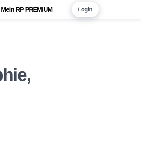
Mein RP PREMIUM
Login
en Sie hier!
Vorteile auf einen Blick
neshopping mit RP PREMIUM
 RP PREMIUM App
hie,
eitungsarchiv
r Newsletter-Angebot