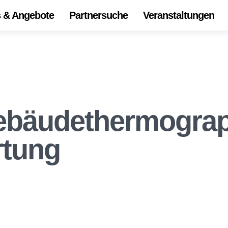
s & Angebote
Partnersuche
Veranstaltungen
Start
Alle 
Onli
Die
bäudethermograp
Ihr Z
rtung
Unse