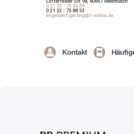
Lötterfelder Str. 9a, 40667 Meerbusch
0 21 32 - 75 88 54
0 21 32 - 75 88 53
engelbert.gerling@t-online.de
Kontakt
Häufig