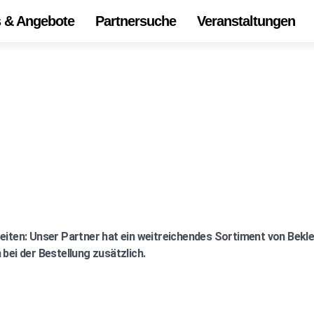
s & Angebote
Partnersuche
Veranstaltungen
Start
Alle 
Onli
Die
Ihr Z
Unse
eiten: Unser Partner hat ein weitreichendes Sortiment von Bek
bei der Bestellung zusätzlich.