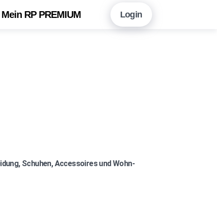
Mein RP PREMIUM
Login
en Sie hier!
Vorteile auf einen Blick
neshopping mit RP PREMIUM
 RP PREMIUM App
eitungsarchiv
r Newsletter-Angebot
leidung, Schuhen, Accessoires und Wohn-