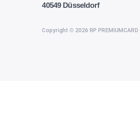
40549 Düsseldorf
Copyright © 2026 RP PREMIUMCARD
Wir
setzen
auf
unserer
Website
Cookies
und
andere