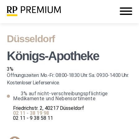
Veranstaltungen
Mein RP PREMIUM
Login
Düsseldorf
Königs-Apotheke
3%
Öffnungszeiten: Mo.-Fr.: 08:00-18:30 Uhr. Sa.: 09:30-14:00 Uhr.
Kostenloser Lieferservice.
3%
auf nicht-verschreibungspflichtige
Medikamente und Nebensortimente
Friedrichstr. 2, 40217 Düsseldorf
02 11 - 38 19 98
02 11 - 9 38 58 11