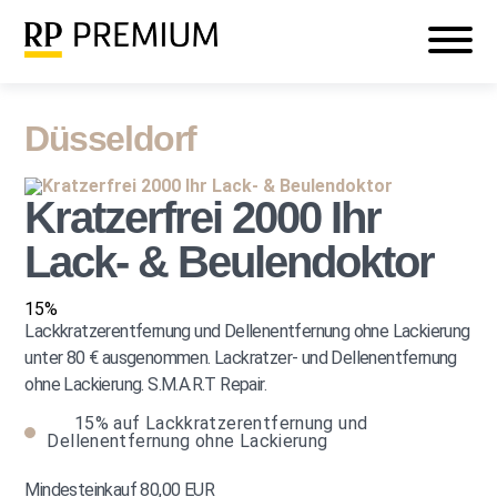
Veranstaltungen
Mein RP PREMIUM
Login
Düsseldorf
Kratzerfrei 2000 Ihr
Lack- & Beulendoktor
15%
Lackkratzerentfernung und Dellenentfernung ohne Lackierung
unter 80 € ausgenommen. Lackratzer- und Dellenentfernung
ohne Lackierung. S.M.A.R.T Repair.
15%
auf Lackkratzerentfernung und
Dellenentfernung ohne Lackierung
Mindesteinkauf 80,00 EUR