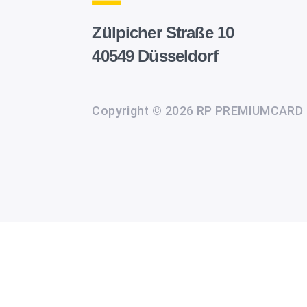
Zülpicher Straße 10
40549 Düsseldorf
Copyright © 2026 RP PREMIUMCARD
Wir
setzen
auf
unserer
Website