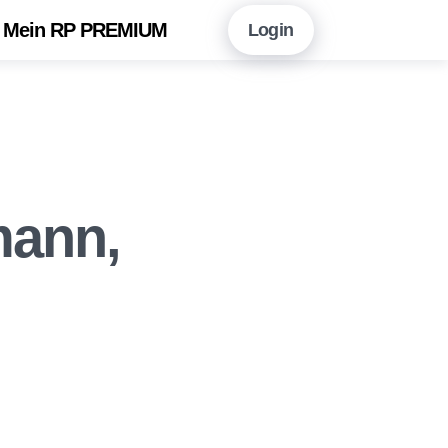
Mein RP PREMIUM
Login
en Sie hier!
Vorteile auf einen Blick
neshopping mit RP PREMIUM
 RP PREMIUM App
mann,
eitungsarchiv
r Newsletter-Angebot