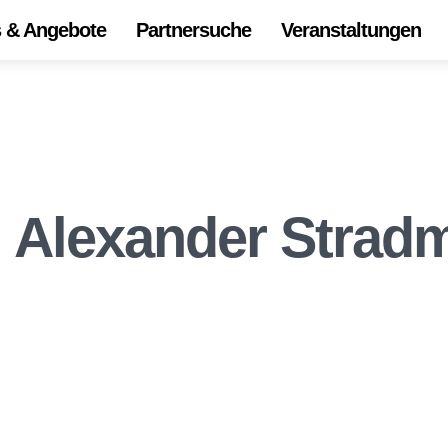
s & Angebote
Partnersuche
Veranstaltungen
Start
Alle 
Onli
Die
 Alexander Strad
Ihr Z
Unse