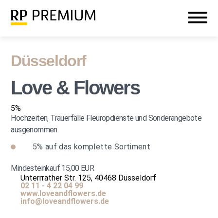
Veranstaltungen
Mein RP PREMIUM
Login
Düsseldorf
Love & Flowers
5%
Hochzeiten, Trauerfälle Fleuropdienste und Sonderangebote
ausgenommen.
5%
auf das komplette Sortiment
Mindesteinkauf 15,00 EUR
Unterrrather Str. 125, 40468 Düsseldorf
02 11 - 4 22 04 99
www.loveandflowers.de
info@loveandflowers.de