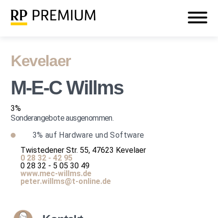
Veranstaltungen
Mein RP PREMIUM
Login
Kevelaer
M-E-C Willms
3%
Sonderangebote ausgenommen.
3%
auf Hardware und Software
Twistedener Str. 55, 47623 Kevelaer
0 28 32 - 42 95
0 28 32 - 5 05 30 49
www.mec-willms.de
peter.willms@t-online.de