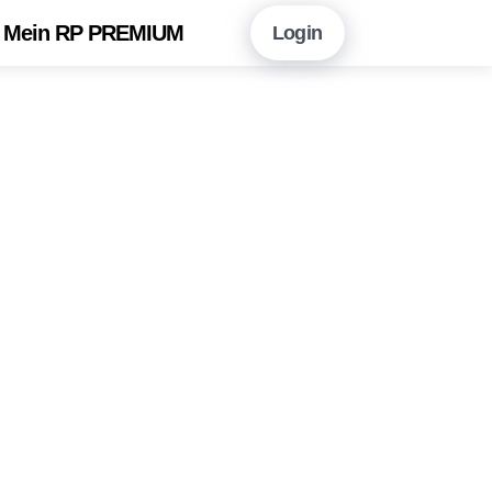
Mein RP PREMIUM
Login
en Sie hier!
Vorteile auf einen Blick
neshopping mit RP PREMIUM
 RP PREMIUM App
eitungsarchiv
r Newsletter-Angebot