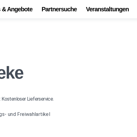
s & Angebote
Partnersuche
Veranstaltungen
Start
Alle 
Onli
Die
eke
Ihr Z
Unse
 Kostenloser Lieferservice.
s- und Freiwahlartikel