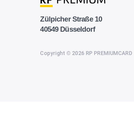
Zülpicher Straße 10
40549 Düsseldorf
Copyright © 2026 RP PREMIUMCARD
Wir
setzen
auf
unserer
Website