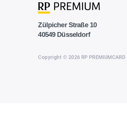
Zülpicher Straße 10
40549 Düsseldorf
Copyright © 2026 RP PREMIUMCARD
Wir
setzen
auf
unserer