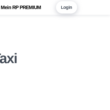
Mein RP PREMIUM
Login
en Sie hier!
Vorteile auf einen Blick
neshopping mit RP PREMIUM
 RP PREMIUM App
axi
eitungsarchiv
r Newsletter-Angebot