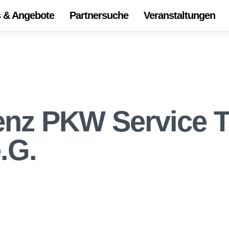
s & Angebote
Partnersuche
Veranstaltungen
Start
Alle 
Onli
Die
nz PKW Service T
Ihr Z
.G.
Unse