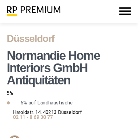
Veranstaltungen
Mein RP PREMIUM
Login
Düsseldorf
Normandie Home
Interiors GmbH
Antiquitäten
5%
5%
auf Landhaustische
Haroldstr. 14, 40213 Düsseldorf
02 11 - 8 69 30 77