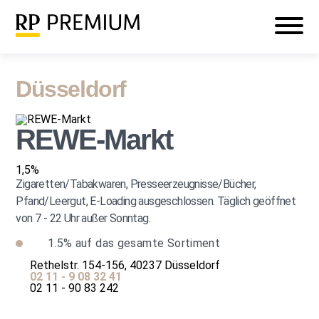
Veranstaltungen
Mein RP PREMIUM
Login
Düsseldorf
REWE-Markt
1,5%
Zigaretten/Tabakwaren, Presseerzeugnisse/Bücher,
Pfand/Leergut, E-Loading ausgeschlossen. Täglich geöffnet
von 7 - 22 Uhr außer Sonntag.
1.5%
auf das gesamte Sortiment
Rethelstr. 154-156, 40237 Düsseldorf
02 11 - 9 08 32 41
02 11 - 90 83 242