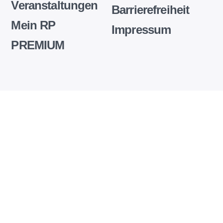
Veranstaltungen
Barrierefreiheit
Mein RP
Impressum
PREMIUM
Wir
setzen
auf
unserer
Website
Cookies
und
andere
Technologien
ein,
um