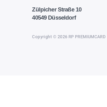
Zülpicher Straße 10
40549 Düsseldorf
Copyright © 2026 RP PREMIUMCARD
Wir
setzen
auf
unserer
Website
Cookies