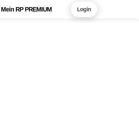
Mein RP PREMIUM
Login
en Sie hier!
Vorteile auf einen Blick
neshopping mit RP PREMIUM
 RP PREMIUM App
eitungsarchiv
r Newsletter-Angebot