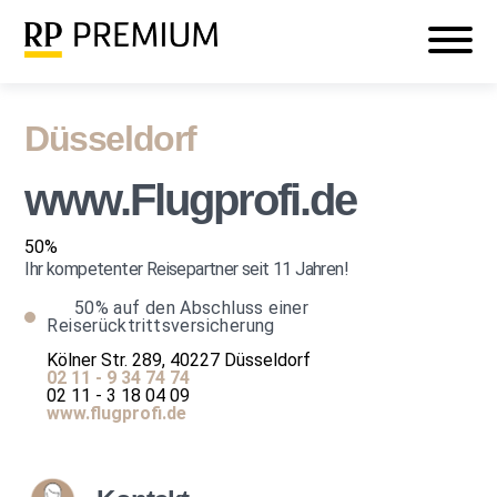
Veranstaltungen
Mein RP PREMIUM
Login
Düsseldorf
www.Flugprofi.de
50%
Ihr kompetenter Reisepartner seit 11 Jahren!
50%
auf den Abschluss einer
Reiserücktrittsversicherung
Kölner Str. 289, 40227 Düsseldorf
02 11 - 9 34 74 74
02 11 - 3 18 04 09
www.flugprofi.de