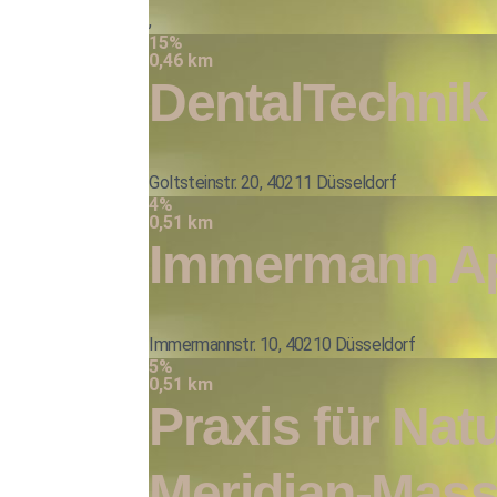
,
15%
0,46 km
DentalTechni
Goltsteinstr. 20, 40211 Düsseldorf
4%
0,51 km
Immermann A
Immermannstr. 10, 40210 Düsseldorf
5%
0,51 km
Praxis für Nat
Meridian-Massa