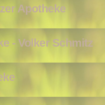
tzer Apotheke
e - Volker Schmitz
eke