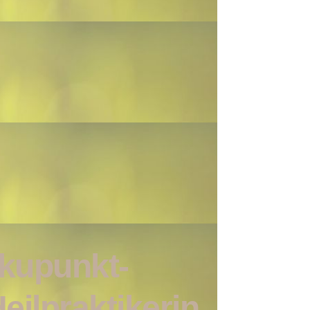
Akupunkt-
eilpraktikerin