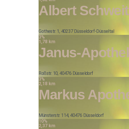
Albert Schwei
Gothestr. 1, 40237 Düsseldorf-Düsseltal
3%
1,78 km
Janus-Apothek
Roßstr. 10, 40476 Düsseldorf
3%
2,18 km
Markus Apoth
Münsterstr. 114, 40476 Düsseldorf
10%
2,37 km