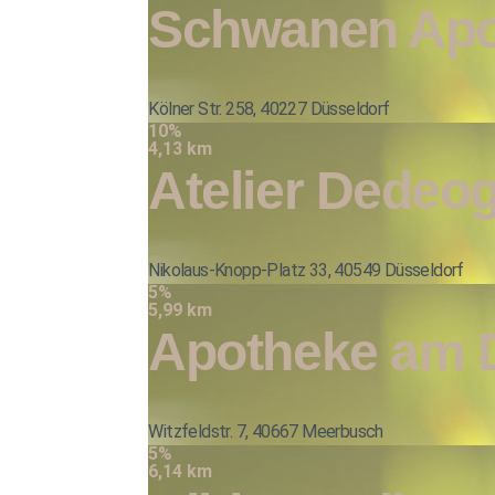
Schwanen Apo
Kölner Str. 258, 40227 Düsseldorf
10%
4,13 km
Atelier Dedeog
Nikolaus-Knopp-Platz 33, 40549 Düsseldorf
5%
5,99 km
Apotheke am 
Witzfeldstr. 7, 40667 Meerbusch
5%
6,14 km