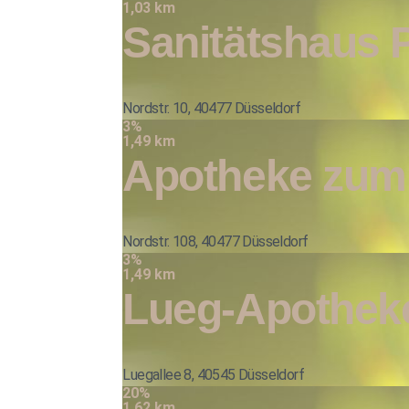
1,03 km
Sanitätshaus P
Nordstr. 10, 40477 Düsseldorf
3%
1,49 km
Apotheke zum
Nordstr. 108, 40477 Düsseldorf
3%
1,49 km
Lueg-Apothek
Luegallee 8, 40545 Düsseldorf
20%
1,62 km