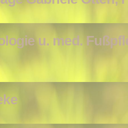
ologie u. med. Fußpfl
eke