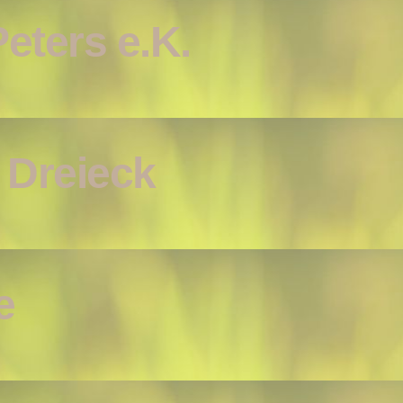
eters e.K.
 Dreieck
e