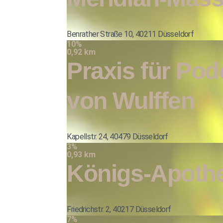
Benrather Straße 10, 40211 Düsseldorf
10%
0,92 km
Praxis für Pod
von Wulffen
Kapellstr. 24, 40479 Düsseldorf
3%
0,93 km
Königs-Apoth
Friedrichstr. 2, 40217 Düsseldorf
7%