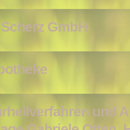
k Scherz GmbH
potheke
urheilverfahren und 
ge Gabriele Otten, H