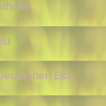
theke
lu
Deutschen Eck