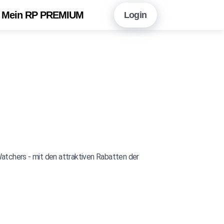
Mein RP PREMIUM
Login
en Sie hier!
Vorteile auf einen Blick
neshopping mit RP PREMIUM
 RP PREMIUM App
eitungsarchiv
r Newsletter-Angebot
atchers - mit den attraktiven Rabatten der