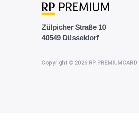
Zülpicher Straße 10
40549 Düsseldorf
Copyright © 2026 RP PREMIUMCARD
Wir
setzen
auf
unserer