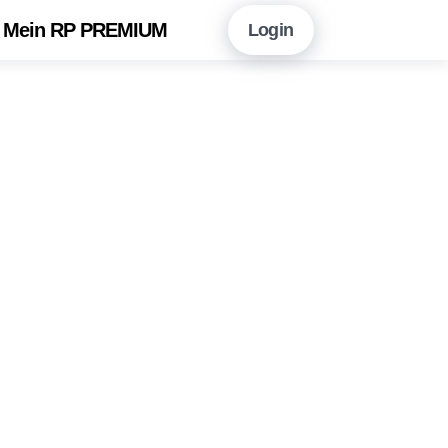
Mein RP PREMIUM
Login
en Sie hier!
Vorteile auf einen Blick
neshopping mit RP PREMIUM
 RP PREMIUM App
eitungsarchiv
r Newsletter-Angebot