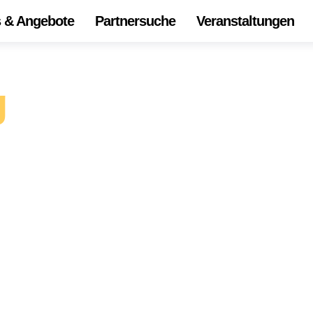
s & Angebote
Partnersuche
Veranstaltungen
Start
Alle 
g
Onli
Die
Ihr Z
Unse