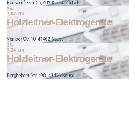
Ronsdorferstr. 55, 40233 Düsseldorf
2%
7,82 km
Holzleitner-Elektrogeräte
Venloer Str. 10, 41462 Neuss
2%
9,24 km
Holzleitner-Elektrogeräte
Bergheimer Str. 498i, 41466 Neuss