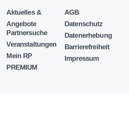
Aktuelles &
AGB
Angebote
Datenschutz
Partnersuche
Datenerhebung
Veranstaltungen
Barrierefreiheit
Mein RP
Impressum
PREMIUM
Wir
setzen
auf
unserer
Website