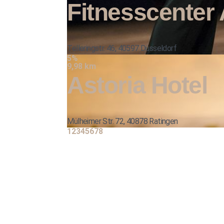
Fitnesscenter 
Telleringstr. 46, 40597 Düsseldorf
5%
9,98 km
Astoria Hotel
Mülheimer Str. 72, 40878 Ratingen
1
2
3
4
5
6
7
8