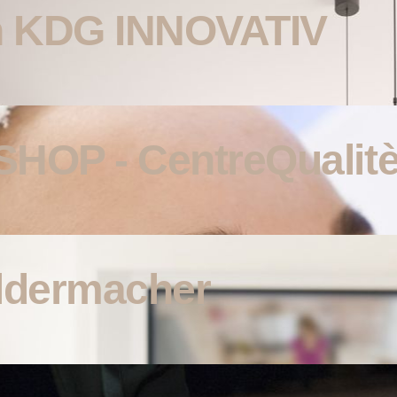
n KDG INNOVATIV
HOP - CentreQualit
ildermacher