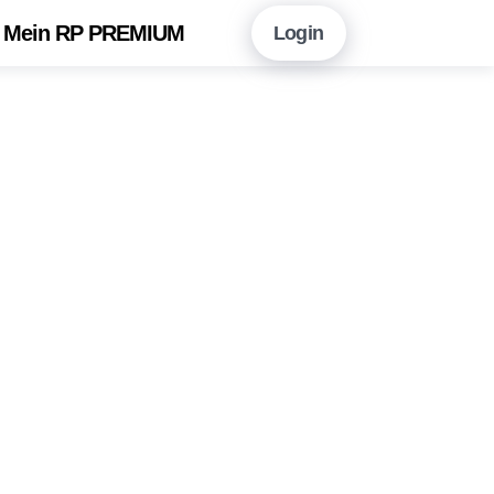
Mein RP PREMIUM
Login
en Sie hier!
Vorteile auf einen Blick
neshopping mit RP PREMIUM
 RP PREMIUM App
eitungsarchiv
r Newsletter-Angebot