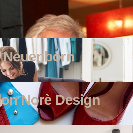
D. Neuenborn
on Norè Design