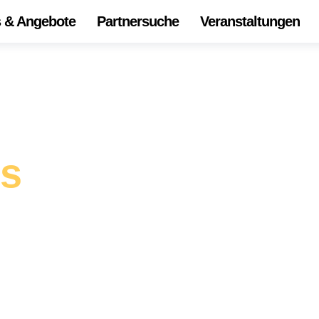
s & Angebote
Partnersuche
Veranstaltungen
Start
Alle 
Onli
Die
is
Ihr Z
Unse