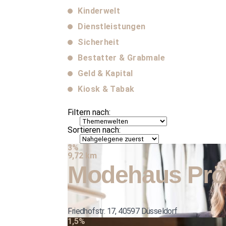
Kinderwelt
Dienstleistungen
Sicherheit
Bestatter & Grabmale
Geld & Kapital
Kiosk & Tabak
Filtern nach:
Sortieren nach:
3%
9,72 km
Modehaus Prö
Friedhofstr. 17, 40597 Düsseldorf
1,5%