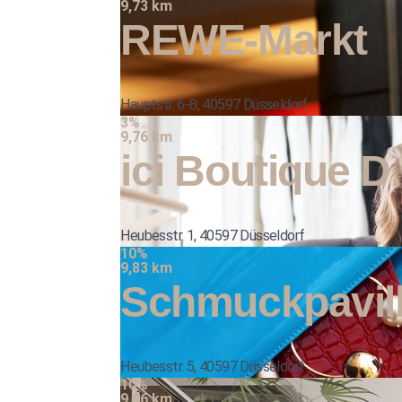
9,73 km
REWE-Markt
Hauptstr. 6-8, 40597 Düsseldorf
3%
9,76 km
ici Boutique 
Heubesstr. 1, 40597 Düsseldorf
10%
9,83 km
Schmuckpavill
Heubesstr. 5, 40597 Düsseldorf
10%
9,86 km