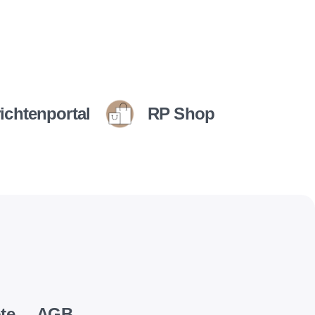
ichtenportal
RP Shop
te
AGB